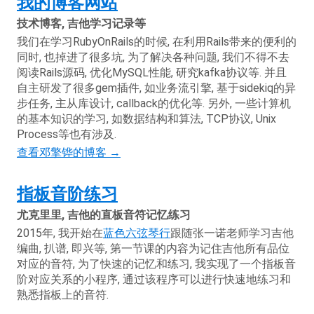
我的博客网站
技术博客, 吉他学习记录等
我们在学习RubyOnRails的时候, 在利用Rails带来的便利的
同时, 也掉进了很多坑, 为了解决各种问题, 我们不得不去
阅读Rails源码, 优化MySQL性能, 研究kafka协议等. 并且
自主研发了很多gem插件, 如业务流引擎, 基于sidekiq的异
步任务, 主从库设计, callback的优化等. 另外, 一些计算机
的基本知识的学习, 如数据结构和算法, TCP协议, Unix
Process等也有涉及.
查看邓擎铧的博客 →
指板音阶练习
尤克里里, 吉他的直板音符记忆练习
2015年, 我开始在
蓝色六弦琴行
跟随张一诺老师学习吉他
编曲, 扒谱, 即兴等, 第一节课的内容为记住吉他所有品位
对应的音符, 为了快速的记忆和练习, 我实现了一个指板音
阶对应关系的小程序, 通过该程序可以进行快速地练习和
熟悉指板上的音符.